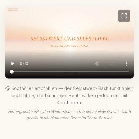
🎧 Kopfhörer empfohlen — der Selbstwert-Flash funktioniert
auch ohne, die binauralen Beats wirken jedoch nur mit
Kopfhörern.
Hintergrundmusik: „Jon Winterstein — Unbroken / New Dawn" · sanft
gemischt mit binauralen Beats im Theta-Bereich