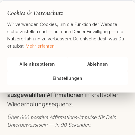
Sabina Grimm
Cookies & Datenschutz
Wir verwenden Cookies, um die Funktion der Website
sicherzustellen und — nur nach Deiner Einwilligung — die
Nutzererfahrung zu verbessern. Du entscheidest, was Du
SELBSTWERT & SELBSTLIEBE
erlaubst.
Mehr erfahren
Selbstwert-
Flash
Alle akzeptieren
Ablehnen
Ein
90-Sekunden Selbstwert-Flash
für Dein
Einstellungen
Unterbewusstsein — mit
156 sorgfältig
ausgewählten Affirmationen
in kraftvoller
Wiederholungssequenz.
Über 600 positive Affirmations-Impulse für Dein
Unterbewusstsein — in 90 Sekunden.