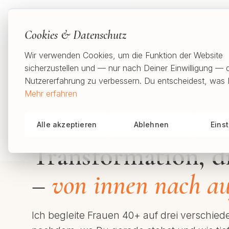
Sabina Grimm
Cookies & Datenschutz
Wir verwenden Cookies, um die Funktion der Website
sicherzustellen und — nur nach Deiner Einwilligung — 
Nutzererfahrung zu verbessern. Du entscheidest, was 
MEIN ANGEBOT
Mehr erfahren
1:1 Intensiv-Mentoring
| für echten
Selbstwert & er
Hamburg & online
Alle akzeptieren
Ablehnen
Eins
Transformation, d
–
von innen nach a
Ich begleite Frauen 40+ auf drei verschi