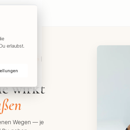
die
Du erlaubst.
füllte Beziehungen
|
tellungen
ie wirkt
ußen
edenen Wegen — je