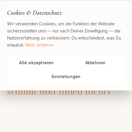
Sabina Grimm
Cookies & Datenschutz
Wir verwenden Cookies, um die Funktion der Website
sicherzustellen und — nur nach Deiner Einwilligung — die
Nutzererfahrung zu verbessern. Du entscheidest, was Du
erlaubst.
Mehr erfahren
Impulse
Innere Leere verstehen
:
Alle akzeptieren
Ablehnen
wenn von außen alles
Einstellungen
stimmt und innen nichts